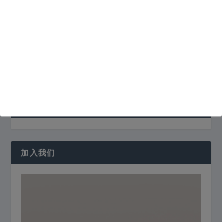
防毒软件
黑客
黑客工具
黑客技术
黑客技术电子书
黑客攻击
黑客攻防
黑客电子书
PLEASE LIKE US
加入我们