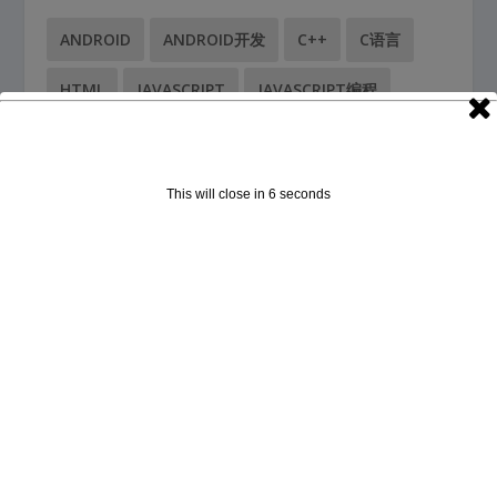
ANDROID
ANDROID开发
C++
C语言
HTML
JAVASCRIPT
JAVASCRIPT编程
JAVASCRIPT编程PDF
JAVASCRIPT编程电子书
LINUX
SQL注入
WEB
WINDOWS
This will close in
6
seconds
作业系统
入侵
制作工具
安全+
安全漏洞
技术
故障
检测工具
清理工具
渗透测试
电子书
电脑知识
硬件知识
编程
编程PDF
编程技术
编程电子书
网络安全
网络安全电子书
网页
脚本
解决方案
软件
远程控制