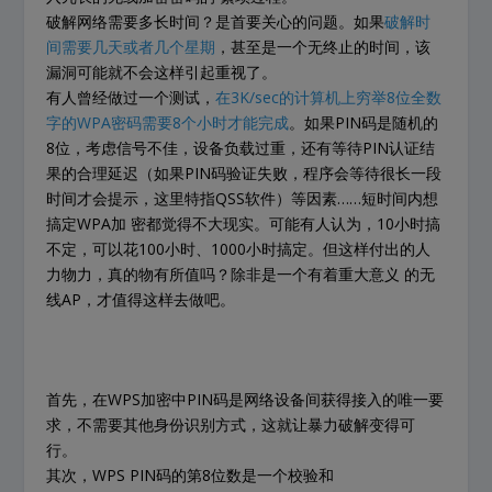
破解网络需要多长时间？是首要关心的问题。如果
破解时
间需要几天或者几个星期
，甚至是一个无终止的时间，该
漏洞可能就不会这样引起重视了。
有人曾经做过一个测试，
在3K/sec的计算机上穷举8位全数
字的WPA密码需要8个小时才能完成
。如果PIN码是随机的
8位，考虑信号不佳，设备负载过重，还有等待PIN认证结
果的合理延迟（如果PIN码验证失败，程序会等待很长一段
时间才会提示，这里特指QSS软件）等因素……短时间内想
搞定WPA加 密都觉得不大现实。可能有人认为，10小时搞
不定，可以花100小时、1000小时搞定。但这样付出的人
力物力，真的物有所值吗？除非是一个有着重大意义 的无
线AP，才值得这样去做吧。
首先，在WPS加密中PIN码是网络设备间获得接入的唯一要
求，不需要其他身份识别方式，这就让暴力破解变得可
行。
其次，WPS PIN码的第8位数是一个校验和