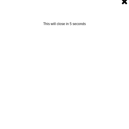
如果pin码 一直是同一个值，说明路由器挂了，换个时间接
着pin，这里要说明一点，
如果你用虚拟机pin
，每次pin
完，没得到结果，不要关闭虚拟系统，直接关闭虚 拟机，
点“挂起”，这样你下次打开虚拟机，重新连接网卡，还是选
This will close in
4
seconds
择你没pin玩的信号，可以继续上次的进度。