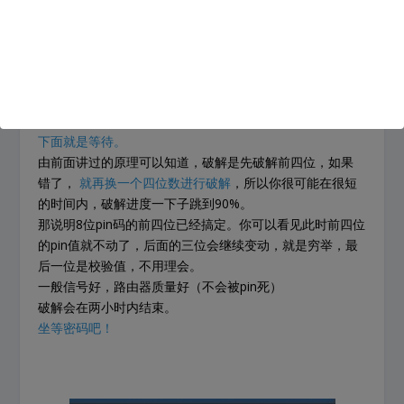
如果是U盘引导进行破解的，需要手动保存一下日志文件，
下次破解再把日志文件拷贝到linux，才能继续上次的进
度。
下面就是等待。
由前面讲过的原理可以知道，破解是先破解前四位，如果
错了，
就再换一个四位数进行破解
，所以你很可能在很短
的时间内，破解进度一下子跳到90%。
那说明8位pin码的前四位已经搞定。你可以看见此时前四位
的pin值就不动了，后面的三位会继续变动，就是穷举，最
后一位是校验值，不用理会。
一般信号好，路由器质量好（不会被pin死）
破解会在两小时内结束。
坐等密码吧！