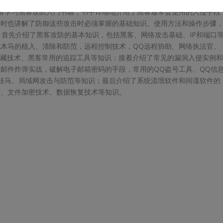
者学习黑客攻防入门书籍，书中详细地介绍了黑客通常会使用的入侵手段
同时也讲解了防御这些攻击时必须掌握的基础知识、使用方法和操作步骤
，首先介绍了黑客攻防的基本知识，包括黑客、网络攻击基础、IP和端口
木马的植入、清除和防范，远程控制技术，QQ远程协助、网络执法官、
隐藏技术、黑客常用的追踪工具等知识：接着介绍了常见的漏洞入侵实例
邮件炸弹实战，破解电子邮箱密码的手段，常用的QQ盗号工具、QQ信
挂马、局域网攻击与防范等知识；最后介绍了系统流氓软件和间谍软件的
术、文件加密技术、数据恢复技术等知识。