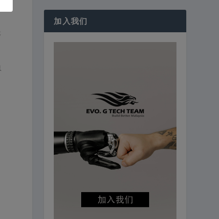
加入我们
，
等
和
息