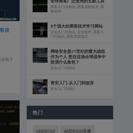
全球黑客广泛使用的五款工具
黑客入门与知识
,
黑客攻防技术
,
黑
客软件
8个强大的黑客技术学习网站
黑客技
安全入门与知识
,
安全技术
,
黑客入
门与知识
,
黑客攻防技术
网络安全是21世纪的重大战役
作为个人 您在这场全球战争中
安全电子
扮演什么角色？
安全入门与知识
资安入门-从入门到放弃
安全入门与知识
热门
ANDROID
ANDROID开发