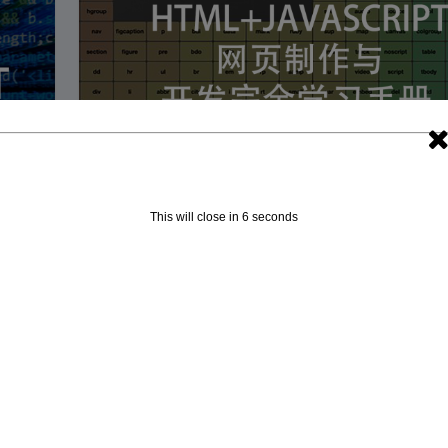
HTML+JAVASCRIPT网页制作与开发完全学习
This will close in
5
seconds
载 | 编程电子书
由
Leon Lee
|
4 月 2, 2018
|
编程 | 电子书
|
0
|
Html+JavaScript网页制作与开发完全学习手册是本
围绕
电子书，专介绍围绕Html和JavaScript的内容。...
使用
了解更多