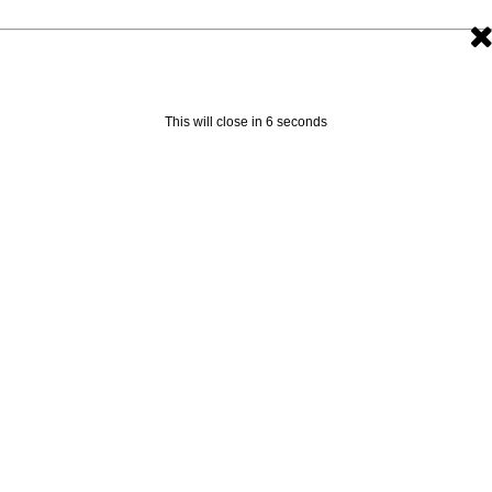
This will close in
5
seconds
SONY VEGA PRO 13.0.453下载 | 影像编辑工
由
Manager
|
10 月 26, 2016
|
媒体软件
|
0
|
它让你的
工具，
Sony Vega Pro 13.0.453下载 Sony Vegas是一个
辑软件，超越Premiere并挑战After Effects。Sony...
了解更多