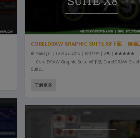
CORELDRAW GRAPHIC SUITE X8下载 | 绘
由
Manager
|
10 月 28, 2016
|
媒体软件
|
0
|
CorelDRAW Graphic Suite x8下载 CorelDRAW Graph
Suite...
了解更多