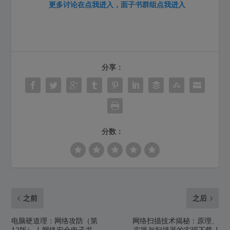
更多讨论在
点我进入
，面子书群组
点我进入
分享：
分数：
之前
之后
电脑硬道理：网络攻防（第
网络扫描技术揭秘：原理、
12版） | 网络安全电子书
实践与扫描器的实现下载 |