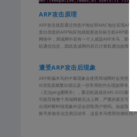
ARP攻击原理
ARP攻击就是通过伪造IP地址和MAC地址实现AR
发出伪造的ARP响应包就能更改目标主机ARP缓存中
网络中，局域网中若有一个人感染ARP木马，那么感染
机通信信息，因此造成网内其它计算机通信故障。
遭受ARP攻击后现象
ARP欺骗木马的中毒现象会使用局域网时会突然掉
IE浏览器频繁出错以及一些常用软件出现故障等。
（无法ping通网关），重启机器或在MS-DOS窗口
可能导致整个局域网都无法上网，严重的甚至可能
出现时断时续现象外还会窃取用户密码。如盗取Fac
账号来做非法交易活动等，这是木马惯用伎俩给用