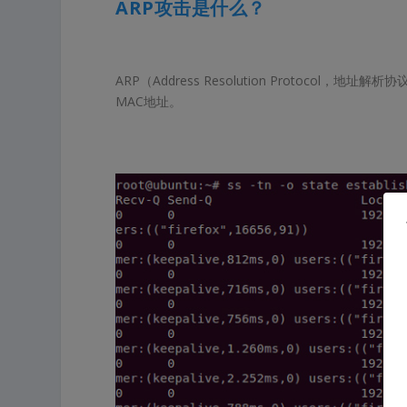
ARP攻击是什么？
ARP（Address Resolution Protoco
MAC地址。