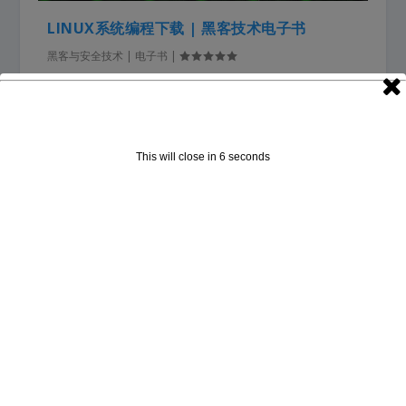
LINUX系统编程下载 | 黑客技术电子书
黑客与安全技术 | 电子书
|
Linux系统编程是本Linux编程电子书，专介绍围绕
Linux内容。...
了解更多
This will close in
5
seconds
1
2
3
近期文章
全面的解析和防范银行账户被盗钱教学
（IOS/Android）