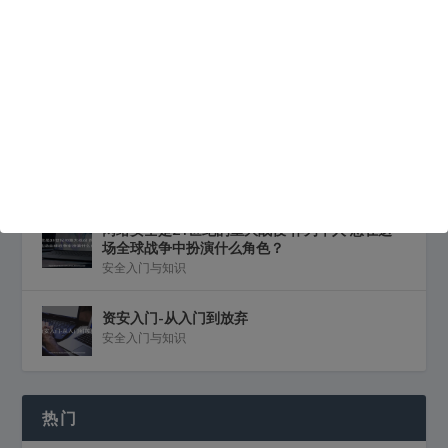
安全入门与知识
,
安全技术
全球黑客广泛使用的五款工具
黑客入门与知识
,
黑客攻防技术
,
黑客软件
8个强大的黑客技术学习网站
安全入门与知识
,
安全技术
,
黑客入门与知识
,
黑客攻防技
术
网络安全是21世纪的重大战役 作为个人 您在这
场全球战争中扮演什么角色？
安全入门与知识
资安入门-从入门到放弃
安全入门与知识
热门