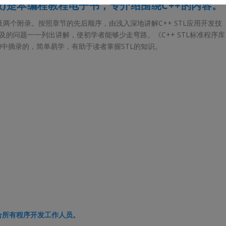
版)是
本编程教程电子书，专介绍围绕C++的内容。
及两个附录。按照章节的先后顺序，由浅入深地讲解C++ STL应用开发技
L涉及的问题一一列出讲解，使初学者能够少走弯路。《C++ STL标准程序库
N中摘录的，简单易学，有助于读者掌握STL的知识。
合所有程序开发工作人员。