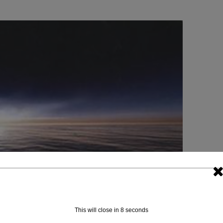
This will close in
7
seconds