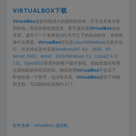
VIRTUALBOX下载
VirtualBox
是款功能强大的虚拟机软件，它不仅具有丰富
的特色，而且性能也很优异。更可喜的是
VirtualBox
走向
开源，成为了一个发布在
GPL
许可之下的自由软件，支持简
体中文界面。
VirtualBox
可以在
Linux
与
Windows
主机中运
行，并支持在其中安装
Windows(NT 4.0、2000、XP、
Server 2003、Vista)、DOS/Windows 3.x、Linux(2.4 与
2.6)、OpenBSD
等系列的客户操作系统。假如您曾经有用
过虚拟机软件经历的话，相信使用
VirtualBox
不在话下。
即便你是一个新手，也没有关系。
VirtualBox
提供了详细
的文档，可以助你在短期内入门。
软件名称：VirtualBox 虚拟机