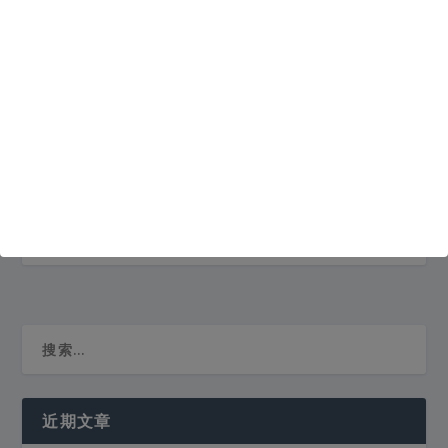
巨盾网游安全盾下载 | 木马查杀
2016年9月23日
近期文章