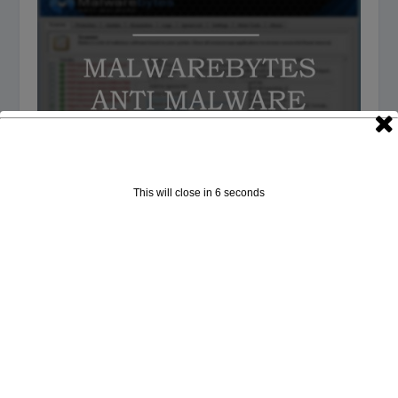
This will close in
5
seconds
Malwarebytes Anti-Malware 2.2.1.1043下载 | 防
毒工具
2016年11月15日